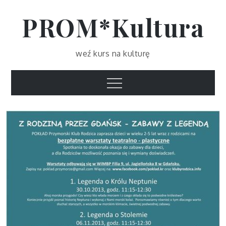
Skip
PROM*Kultura
to
content
weź kurs na kulturę
Menu