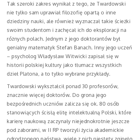
Tak szeroki zakres wynikał z tego, że Twardowski
nie tylko sam uprawiał filozofię opartą o inne
dziedziny nauki, ale również wyznaczał takie ścieżki
swoim studentom i zachęcał ich do eksploracji na
różnych polach. Jednym z jego doktorantów był
genialny matematyk Stefan Banach. Inny jego uczeń
– psycholog Władysław Witwicki zapisał się w
historii polskiej kultury jako tłumacz wszystkich
dzieł Platona, a to tylko wybrane przykłady.
Twardowski wykształcił ponad 30 profesorów,
znacznie więcej doktorów. Do grona jego
bezpośrednich uczniów zalicza się ok. 80 osób
stanowiących ścisłą elitę intelektualną Polski, które
karierę naukową zaczynały niejednokrotnie jeszcze
pod zaborami, w II RP tworzyli życia akademickie
odrodzonego państwa, wiele z nich niestety zginęło