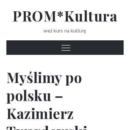
Skip
PROM*Kultura
to
content
weź kurs na kulturę
Menu
Myślimy po
polsku –
Kazimierz