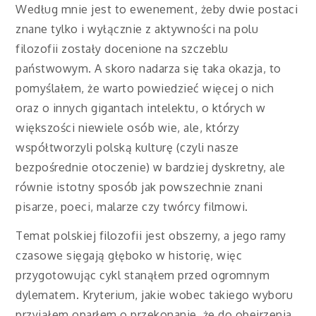
Według mnie jest to ewenement, żeby dwie postaci
znane tylko i wyłącznie z aktywności na polu
filozofii zostały docenione na szczeblu
państwowym. A skoro nadarza się taka okazja, to
pomyślałem, że warto powiedzieć więcej o nich
oraz o innych gigantach intelektu, o których w
większości niewiele osób wie, ale, którzy
współtworzyli polską kulturę (czyli nasze
bezpośrednie otoczenie) w bardziej dyskretny, ale
równie istotny sposób jak powszechnie znani
pisarze, poeci, malarze czy twórcy filmowi.
Temat polskiej filozofii jest obszerny, a jego ramy
czasowe sięgają głęboko w historię, więc
przygotowując cykl stanąłem przed ogromnym
dylematem. Kryterium, jakie wobec takiego wyboru
przyjąłem oparłem o przekonanie, że do obejrzenia