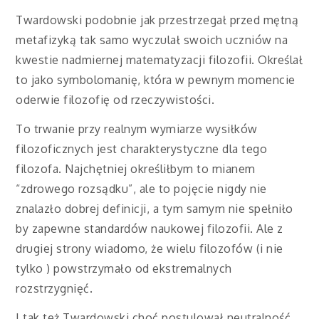
Twardowski podobnie jak przestrzegał przed mętną
metafizyką tak samo wyczulał swoich uczniów na
kwestie nadmiernej matematyzacji filozofii. Określał
to jako symbolomanię, która w pewnym momencie
oderwie filozofię od rzeczywistości.
To trwanie przy realnym wymiarze wysiłków
filozoficznych jest charakterystyczne dla tego
filozofa. Najchętniej określiłbym to mianem
“zdrowego rozsądku”, ale to pojęcie nigdy nie
znalazło dobrej definicji, a tym samym nie spełniło
by zapewne standardów naukowej filozofii. Ale z
drugiej strony wiadomo, że wielu filozofów (i nie
tylko ) powstrzymało od ekstremalnych
rozstrzygnięć.
I tak też Twardowski choć postulował neutralność