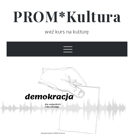
Skip
PROM*Kultura
to
content
weź kurs na kulturę
Menu