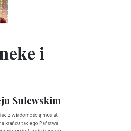
neke i
eju Sulewskim
niec z wiadomością musiał
 na krańcu takiego Państwa.