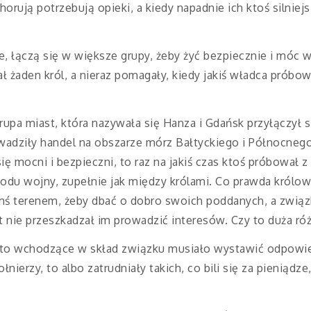
chorują potrzebują opieki, a kiedy napadnie ich ktoś silnie
zie, łączą się w większe grupy, żeby żyć bezpiecznie i móc 
ł żaden król, a nieraz pomagały, kiedy jakiś władca próbow
pa miast, która nazywała się Hanza i Gdańsk przyłączył si
wadziły handel na obszarze mórz Bałtyckiego i Północnego
ę mocni i bezpieczni, to raz na jakiś czas ktoś próbował z
odu wojny, zupełnie jak między królami. Co prawda królow
mś terenem, żeby dbać o dobro swoich poddanych, a związ
kt nie przeszkadzał im prowadzić interesów. Czy to duża róż
to wchodzące w skład związku musiało wystawić odpowied
łnierzy, to albo zatrudniały takich, co bili się za pieniądz