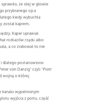
e sprawiło, że olej w głowie
ego przybranego ojca
Dlatego kiedy wybuchła
y został kaprem.
eniędzy. Kaper uprawiał
chał rozkazów rządu albo
ala, a co zrabował to nie
u i dlatego postanowiono
eter von Danzig” czyli “Piotr
d wojną o której
ie kanału wypełnionym
otu wyjścia z portu, część