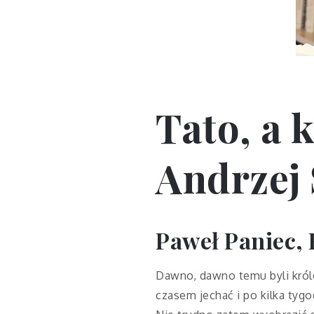
Tato, a 
Andrzej
Paweł Paniec, 
Dawno, dawno temu byli królo
czasem jechać i po kilka tyg