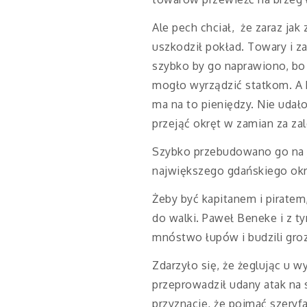
Ale pech chciał, że zaraz jak
uszkodził pokład. Towary i z
szybko by go naprawiono, bo
mogło wyrządzić statkom. A by
ma na to pieniędzy. Nie udał
przejąć okręt w zamian za za
Szybko przebudowano go na j
największego gdańskiego okr
Żeby być kapitanem i piratem,
do walki. Paweł Beneke i z t
mnóstwo łupów i budzili gr
Zdarzyło się, że żeglując u w
przeprowadził udany atak na s
przyznacie, że pojmać szeryfa