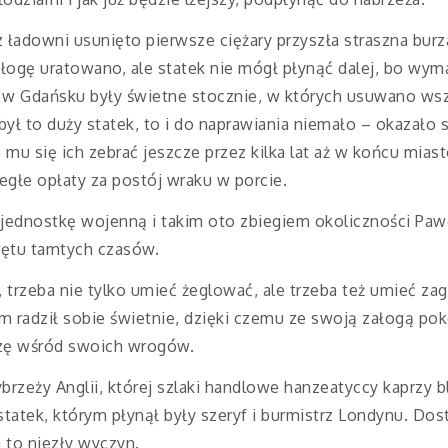
 z ładowni usunięto pierwsze ciężary przyszła straszna burz
ałogę uratowano, ale statek nie mógł płynąć dalej, bo wym
 w Gdańsku były świetne stocznie, w których usuwano wsze
ł to duży statek, to i do naprawiania niemało – okazało si
o mu się ich zebrać jeszcze przez kilka lat aż w końcu mia
ległe opłaty za postój wraku w porcie.
ednostkę wojenną i takim oto zbiegiem okoliczności Paw
ętu tamtych czasów.
 trzeba nie tylko umieć żeglować, ale trzeba też umieć za
ym radził sobie świetnie, dzięki czemu ze swoją załogą pok
ozę wśród swoich wrogów.
ybrzeży Anglii, której szlaki handlowe hanzeatyccy kaprzy
tatek, którym płynął były szeryf i burmistrz Londynu. Dost
 to niezły wyczyn.