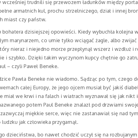
zy wcześniej trudnili się przewozem ładunków między por
 pełne armatnich kul, prochu strzelniczego, dział i innej br
ch miast czy państw.
 bohatera dzisiejszej opowieści. Kiedy wybuchła kolejna w
ym marynarzem, co umie tylko wciągać żagle, albo zwijać l
ry nieraz i niejedno morze przepłynął wszerz i wzdłuż i 
ie i szybko. Dzięki takim wyczynom kupcy chętnie go zatru
Paul – czyli Paweł Beneke.
 rodzice Pawła Beneke nie wiadomo. Sądząc po tym, czego d
ernach całej Europy, że jego ojcem musiał być jakiś diab
 miał we krwi i na falach i wiatrach wyznawał się jak nikt i
nazwanego potem Paul Beneke znalazł pod drzwiami swoj
zazwyczaj miękkie serce, więc nie zastanawiał się nad tym
o ludzku jak człowieka przygarnął.
o dzieciństwa, bo nawet chodzić uczył się na rozbujanym 