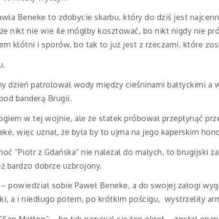
awła Beneke to zdobycie skarbu, który do dziś jest najcen
e nikt nie wie ile mógłby kosztować, bo nikt nigdy nie pr
m kłótni i sporów, bo tak to już jest z rzeczami, które zo
u.
jny dzień patrolował wody między cieśninami bałtyckimi a 
 pod banderą Brugii.
ogiem w tej wojnie, ale że statek próbował przepłynąć prz
eke, więc uznał, że była by to ujma na jego kaperskim hon
oć “Piotr z Gdańska” nie należał do małych, to brugijski ż
też bardzo dobrze uzbrojony.
 – powiedział sobie Paweł Beneke, a do swojej załogi wyg
lki, a i niedługo potem, po krótkim pościgu, wystrzeliły ar