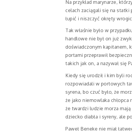
Na przykład marynarze, któr
celach zaciągali się na statki
łupić i niszczyć okręty wrogi
Tak właśnie było w przypadku
handlowe nie był on już zwykł
doświadczonym kapitanem, któ
portami przeprawił bezpieczn
takich jak on, a nazywał się 
Kiedy się urodził i kim byli
rozpowiadali w portowych taw
syrena, bo czuć było, że morze
że jako niemowlaka chłopca 
że twardzi ludzie morza mają 
dziecko diabła i syreny, ale p
Paweł Beneke nie miał łatweg