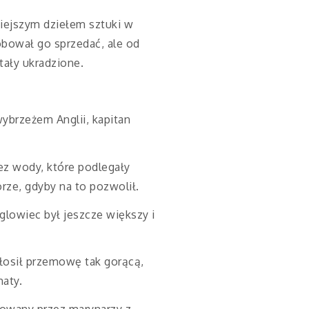
niejszym dziełem sztuki w
óbował go sprzedać, ale od
stały ukradzione.
wybrzeżem Anglii, kapitan
ez wody, które podlegały
orze, gdyby na to pozwolił.
aglowiec był jeszcze większy i
łosił przemowę tak gorącą,
maty.