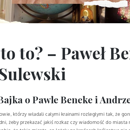
kto to? – Paweł Be
 Sulewski
Bajka o Pawle Beneke i Andrz
wie, którzy władali całymi krainami rozległymi tak, że go
odni, żeby przekazać jakiś rozkaz czy wiadomość do miasta