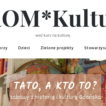
OM*Kult
weź kurs na kulturę
orzy
Dzieci
Zielone projekty
Stowarzys