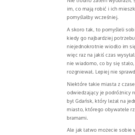
Nie trudno zatem wyobrazić so
im, co mają robić i ich miesz
pomyślałby wcześniej.
A skoro tak, to pomyśleli sob
kiedy go najbardziej potrzebu
niejednokrotnie wiodło im się
więc raz na jakiś czas wysyła
nie wiadomo, co by się stało,
rozgniewał. Lepiej nie spraw
Niektóre takie miasta z czase
odwiedzający je podróżnicy r
był Gdańsk, który leżał na j
miasto, którego obywatele rzą
bramami.
Ale jak łatwo możecie sobie w