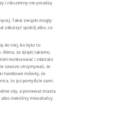
jszy i nikczemny nie poradzą
więcej. Takie związki mogły
ał zaburzyć spokój albo, co
ę do niej, bo było to
. Mimo, że dzięki takiemu
 nimi konkurować i zdarzało
ie zawsze utrzymywali, że
ki handlowe mówiły, że
nica, to już pomyślcie sami.
nie siły, a ponieważ miasta
e, albo niektórzy mieszkańcy