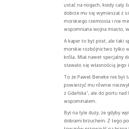
ustać na nogach, kiedy cały św
dobrze mu się wymieszał z si
morskiego rzemiosła i nie mi
wspomniana wojna miasto, w
A kaper to był pirat, ale taki
morskie rozbójnictwo tylko w
króla. Miał nawet specjalny 
stawało się własnością jego i 
To że Paweł Beneke nie był t
powierzyć mu równie niezwykły
z Gdańska”, ale do portu nad
wspominałem.
Był na tyle duży, że gdyby w
dobrami brzuchem. Z tego po
towarów przewieźć na brzeg ło