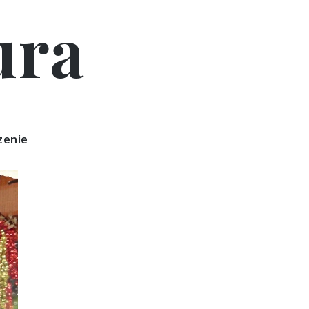
ura
zenie