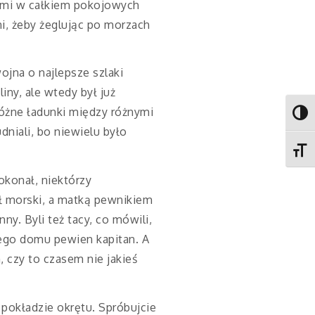
tami w całkiem pokojowych
oni, żeby żeglując po morzach
ojna o najlepsze szlaki
iny, ale wtedy był już
różne ładunki między różnymi
Toggl
dniali, bo niewielu było
Toggl
okonał, niektórzy
eł morski, a matką pewnikiem
nny. Byli też tacy, co mówili,
ego domu pewien kapitan. A
, czy to czasem nie jakieś
pokładzie okrętu. Spróbujcie