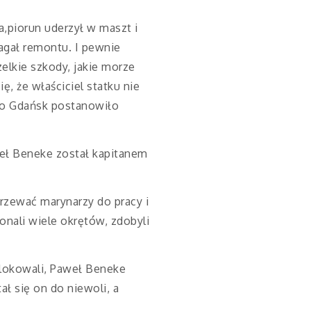
a,piorun uderzył w maszt i
agał remontu. I pewnie
lkie szkody, jakie morze
ę, że właściciel statku nie
sto Gdańsk postanowiło
eł Beneke został kapitanem
grzewać marynarzy do pracy i
onali wiele okrętów, zdobyli
 blokowali, Paweł Beneke
ał się on do niewoli, a