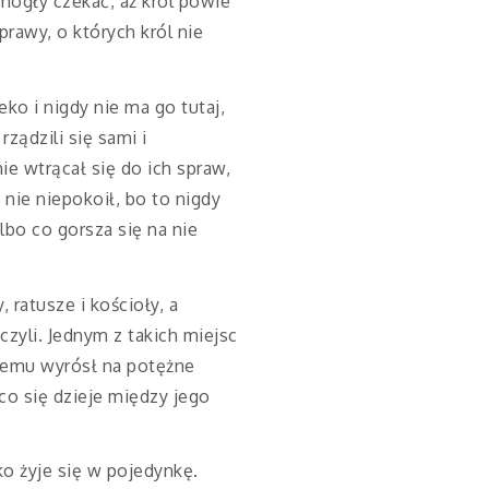
 mogły czekać, aż król powie
prawy, o których król nie
eko i nigdy nie ma go tutaj,
ządzili się sami i
ie wtrącał się do ich spraw,
 nie niepokoił, bo to nigdy
lbo co gorsza się na nie
 ratusze i kościoły, a
zyli. Jednym z takich miejsc
kiemu wyrósł na potężne
 co się dzieje między jego
ko żyje się w pojedynkę.