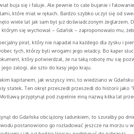
iat buja się i faluje. Ale pewnie to całe bujanie i falowani
łami, które miał w rękach. Bardzo szybko uczył się od sw
nęło wiele lat jak sam był już doświadczonym żeglarzem. 
 którym się wychował – Gdańsk – zaproponowało mu, żeb
 specjalny pirat, który nie napadał na każdego dla zysku i pi
obec tych, którzy byli wrogami jego władcy. Bo kaper słu
dokument, który potwierdzał, że na taką robotę mu się pozw
jego załogi, ale szło do kasy jego kraju.
akim kapitanem, jak wszyscy inni, to wiedziano w Gdańsk
 statek. Ten okręt przeszedł przeszedł do historii jako “P
 Motławą przypłynął pod zupełnie inną nazwą kilka lat prze
płynął do Gdańska obciążony ładunkiem, to szurałby po dn
wodu postanowiono go rozładować jeszcze na morzu u wyl
dziami i jak już będzie lżejszy, podpłynąć do nabrzeża.