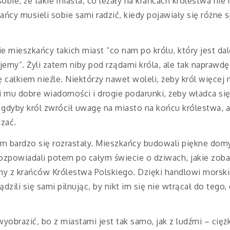
bie, że takie miasta, co leżały na krańcach królestwa nie
kańcy musieli sobie sami radzić, kiedy pojawiały się różne s
ie mieszkańcy takich miast “co nam po królu, który jest dal
jemy”. Żyli zatem niby pod rządami króla, ale tak naprawdę r
 całkiem nieźle. Niektórzy nawet woleli, żeby król więcej n
li mu dobre wiadomości i drogie podarunki, żeby władca się
 gdyby król zwrócił uwagę na miasto na końcu królestwa, a
dzać.
m bardzo się rozrastały. Mieszkańcy budowali piękne domy,
ozpowiadali potem po całym świecie o dziwach, jakie zobac
edny z krańców Królestwa Polskiego. Dzięki handlowi mors
dzili się sami pilnując, by nikt im się nie wtrącał do tego,
yobrazić, bo z miastami jest tak samo, jak z ludźmi – cięż